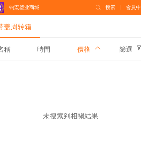
钧宏塑业商城
搜索
會員中
带盖周转箱
名稱
時間
價格
篩選
未搜索到相關結果